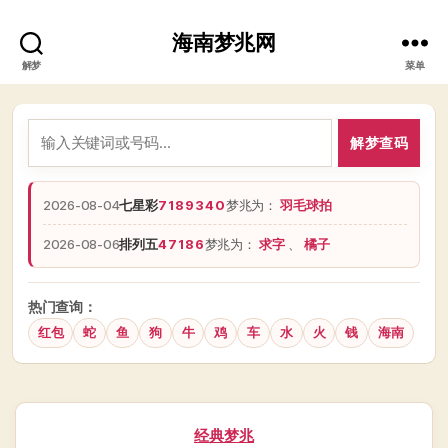
海南梦兆网
解梦
菜单
解梦查码
2026-08-04
七星彩
7189340
梦兆为：
羽毛球拍
2026-08-06
排列五
47186
梦兆为：
求字
、
橘子
热门查询：
红包
蛇
鱼
狗
牛
鸡
车
水
火
钱
海南
分
经典梦兆