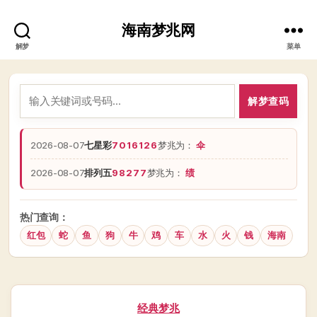
海南梦兆网
解梦
菜单
解梦查码
2026-08-07
七星彩
7016126
梦兆为：
伞
2026-08-07
排列五
98277
梦兆为：
绩
热门查询：
红包
蛇
鱼
狗
牛
鸡
车
水
火
钱
海南
分
经典梦兆