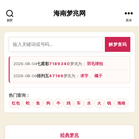
海南梦兆网
解梦
菜单
解梦查码
2026-08-04
七星彩
7189340
梦兆为：
羽毛球拍
2026-08-06
排列五
47186
梦兆为：
求字
、
橘子
热门查询：
红包
蛇
鱼
狗
牛
鸡
车
水
火
钱
海南
分
经典梦兆