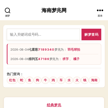
海南梦兆网
解梦
菜单
解梦查码
2026-08-04
七星彩
7189340
梦兆为：
羽毛球拍
2026-08-06
排列五
47186
梦兆为：
求字
、
橘子
热门查询：
红包
蛇
鱼
狗
牛
鸡
车
水
火
钱
海南
分
经典梦兆