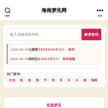
海南梦兆网
解梦
菜单
解梦查码
2026-08-09
七星彩
7958506
梦兆为：
鱼钓
2026-08-09
排列五
51543
梦兆为：
单车相撞
热门查询：
红包
蛇
鱼
狗
牛
鸡
车
水
火
钱
海南
分
经典梦兆