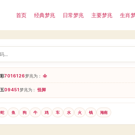
首页
经典梦兆
日常梦兆
主要梦兆
生肖
彩
7016126
梦兆为：
伞
五
09451
梦兆为：
怪脚
蛇
鱼
狗
牛
鸡
车
水
火
钱
海南