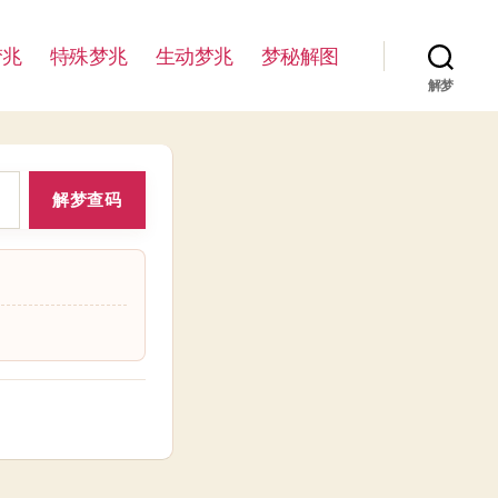
梦兆
特殊梦兆
生动梦兆
梦秘解图
解梦
解梦查码