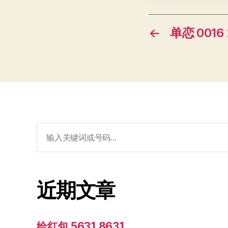
←
单恋 0016 
搜
索：
近期文章
给红包 5631 8631