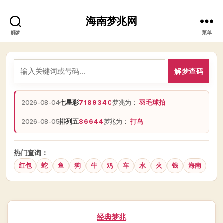
海南梦兆网
解梦
菜单
解梦查码
2026-08-04
七星彩
7189340
梦兆为：
羽毛球拍
2026-08-05
排列五
86644
梦兆为：
打鸟
热门查询：
红包
蛇
鱼
狗
牛
鸡
车
水
火
钱
海南
分
经典梦兆