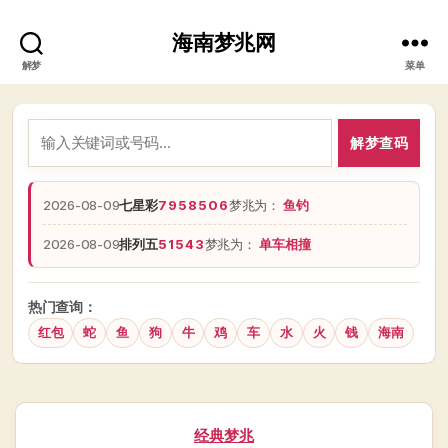
海南梦兆网
解梦
菜单
解梦查码
2026-08-09
七星彩
7958506
梦兆为：
鱼钓
2026-08-09
排列五
51543
梦兆为：
单车相撞
热门查询：
红包
蛇
鱼
狗
牛
鸡
车
水
火
钱
海南
分
经典梦兆