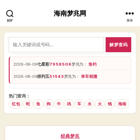
海南梦兆网
解梦
菜单
解梦查码
2026-08-09
七星彩
7958506
梦兆为：
鱼钓
2026-08-09
排列五
51543
梦兆为：
单车相撞
热门查询：
红包
蛇
鱼
狗
牛
鸡
车
水
火
钱
海南
分
经典梦兆