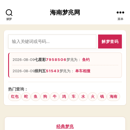
海南梦兆网
解梦
菜单
解梦查码
2026-08-09
七星彩
7958506
梦兆为：
鱼钓
2026-08-09
排列五
51543
梦兆为：
单车相撞
热门查询：
红包
蛇
鱼
狗
牛
鸡
车
水
火
钱
海南
分
经典梦兆