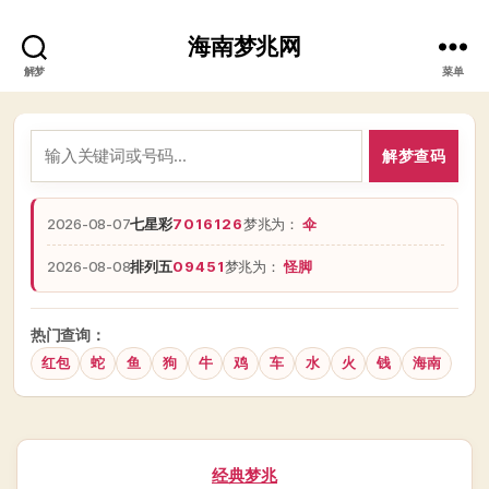
海南梦兆网
解梦
菜单
解梦查码
2026-08-07
七星彩
7016126
梦兆为：
伞
2026-08-08
排列五
09451
梦兆为：
怪脚
热门查询：
红包
蛇
鱼
狗
牛
鸡
车
水
火
钱
海南
分
经典梦兆