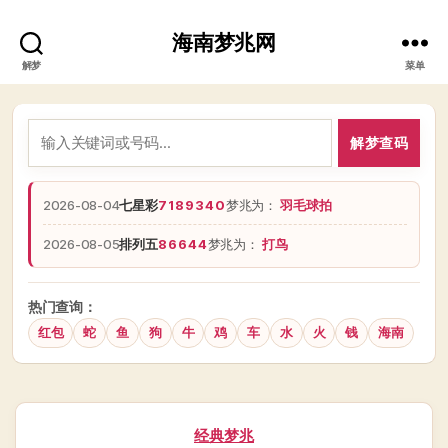
海南梦兆网
解梦
菜单
解梦查码
2026-08-04
七星彩
7189340
梦兆为：
羽毛球拍
2026-08-05
排列五
86644
梦兆为：
打鸟
热门查询：
红包
蛇
鱼
狗
牛
鸡
车
水
火
钱
海南
分
经典梦兆