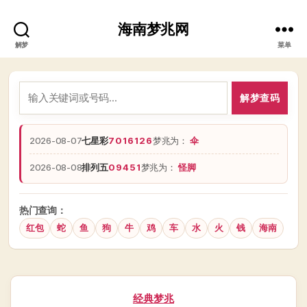
海南梦兆网
解梦
菜单
解梦查码
2026-08-07
七星彩
7016126
梦兆为：
伞
2026-08-08
排列五
09451
梦兆为：
怪脚
热门查询：
红包
蛇
鱼
狗
牛
鸡
车
水
火
钱
海南
分
经典梦兆