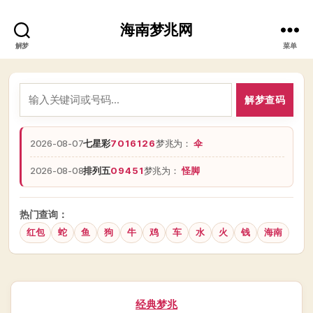
海南梦兆网
解梦
菜单
解梦查码
2026-08-07
七星彩
7016126
梦兆为：
伞
2026-08-08
排列五
09451
梦兆为：
怪脚
热门查询：
红包
蛇
鱼
狗
牛
鸡
车
水
火
钱
海南
分
经典梦兆