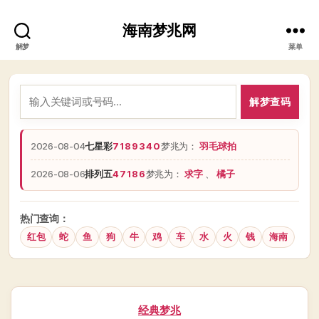
海南梦兆网
解梦
菜单
解梦查码
2026-08-04
七星彩
7189340
梦兆为：
羽毛球拍
2026-08-06
排列五
47186
梦兆为：
求字
、
橘子
热门查询：
红包
蛇
鱼
狗
牛
鸡
车
水
火
钱
海南
分
经典梦兆