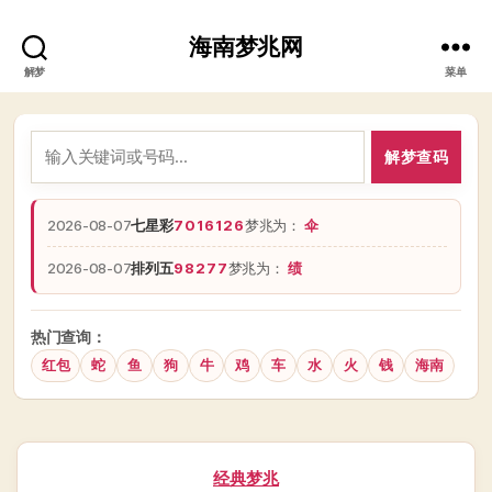
海南梦兆网
解梦
菜单
解梦查码
2026-08-07
七星彩
7016126
梦兆为：
伞
2026-08-07
排列五
98277
梦兆为：
绩
热门查询：
红包
蛇
鱼
狗
牛
鸡
车
水
火
钱
海南
分
经典梦兆