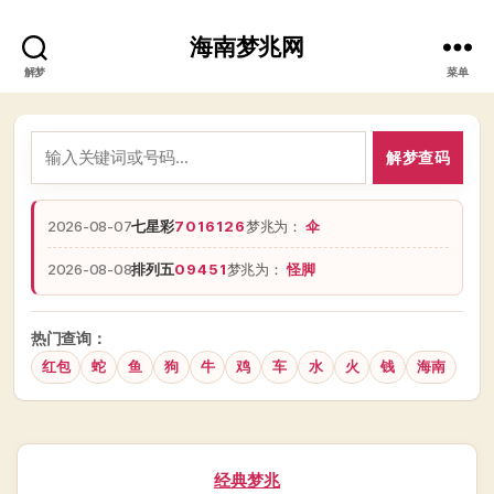
海南梦兆网
解梦
菜单
解梦查码
2026-08-07
七星彩
7016126
梦兆为：
伞
2026-08-08
排列五
09451
梦兆为：
怪脚
热门查询：
红包
蛇
鱼
狗
牛
鸡
车
水
火
钱
海南
分
经典梦兆