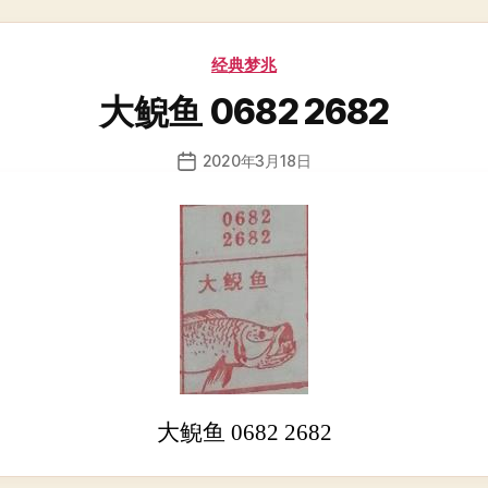
分
经典梦兆
类
大鲵鱼 0682 2682
2020年3月18日
发
布
日
期
大鲵鱼 0682 2682