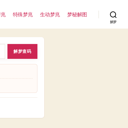
梦兆
特殊梦兆
生动梦兆
梦秘解图
解梦
解梦查码