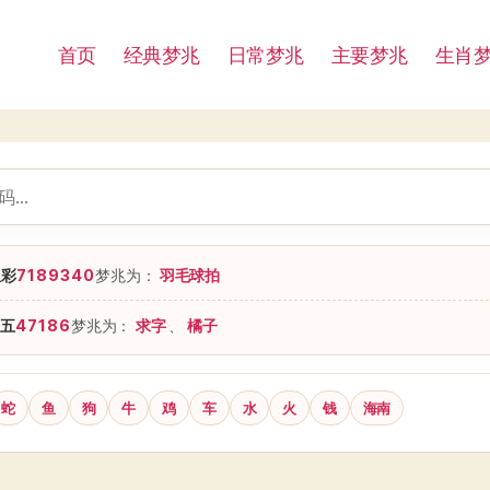
首页
经典梦兆
日常梦兆
主要梦兆
生肖
星彩
7189340
梦兆为：
羽毛球拍
五
47186
梦兆为：
求字
、
橘子
蛇
鱼
狗
牛
鸡
车
水
火
钱
海南