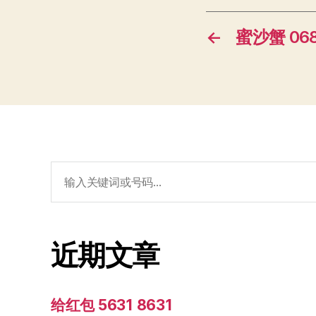
←
蜜沙蟹 068
搜
索：
近期文章
给红包 5631 8631