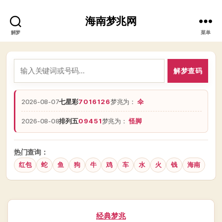
海南梦兆网
解梦
菜单
解梦查码
2026-08-07
七星彩
7016126
梦兆为：
伞
2026-08-08
排列五
09451
梦兆为：
怪脚
热门查询：
红包
蛇
鱼
狗
牛
鸡
车
水
火
钱
海南
分
经典梦兆