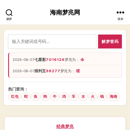
海南梦兆网
解梦
菜单
解梦查码
2026-08-07
七星彩
7016126
梦兆为：
伞
2026-08-07
排列五
98277
梦兆为：
绩
热门查询：
红包
蛇
鱼
狗
牛
鸡
车
水
火
钱
海南
分
经典梦兆