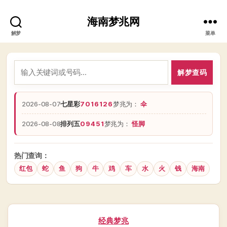
海南梦兆网
解梦
菜单
解梦查码
2026-08-07
七星彩
7016126
梦兆为：
伞
2026-08-08
排列五
09451
梦兆为：
怪脚
热门查询：
红包
蛇
鱼
狗
牛
鸡
车
水
火
钱
海南
分
经典梦兆