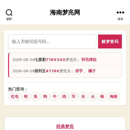
海南梦兆网
解梦
菜单
解梦查码
2026-08-04
七星彩
7189340
梦兆为：
羽毛球拍
2026-08-06
排列五
47186
梦兆为：
求字
、
橘子
热门查询：
红包
蛇
鱼
狗
牛
鸡
车
水
火
钱
海南
分
经典梦兆