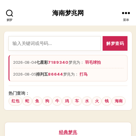
海南梦兆网
解梦
菜单
解梦查码
2026-08-04
七星彩
7189340
梦兆为：
羽毛球拍
2026-08-05
排列五
86644
梦兆为：
打鸟
热门查询：
红包
蛇
鱼
狗
牛
鸡
车
水
火
钱
海南
分
经典梦兆