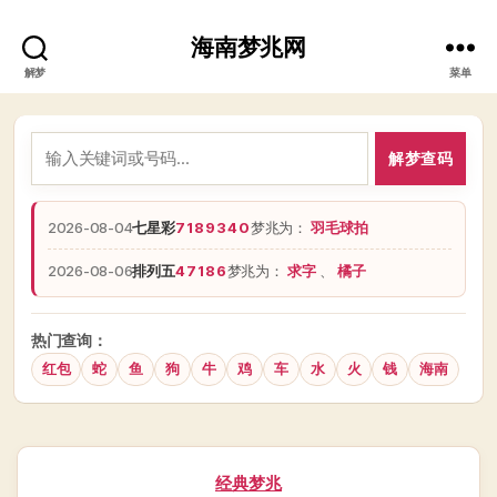
海南梦兆网
解梦
菜单
解梦查码
2026-08-04
七星彩
7189340
梦兆为：
羽毛球拍
2026-08-06
排列五
47186
梦兆为：
求字
、
橘子
热门查询：
红包
蛇
鱼
狗
牛
鸡
车
水
火
钱
海南
分
经典梦兆