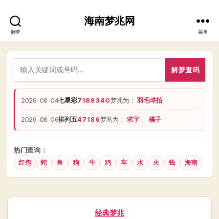
海南梦兆网
解梦
菜单
解梦查码
2026-08-04
七星彩
7189340
梦兆为：
羽毛球拍
2026-08-06
排列五
47186
梦兆为：
求字
、
橘子
热门查询：
红包
蛇
鱼
狗
牛
鸡
车
水
火
钱
海南
分
经典梦兆