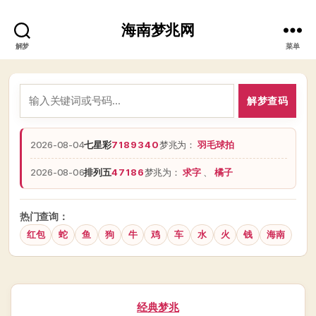
海南梦兆网
解梦
菜单
解梦查码
2026-08-04
七星彩
7189340
梦兆为：
羽毛球拍
2026-08-06
排列五
47186
梦兆为：
求字
、
橘子
热门查询：
红包
蛇
鱼
狗
牛
鸡
车
水
火
钱
海南
分
经典梦兆