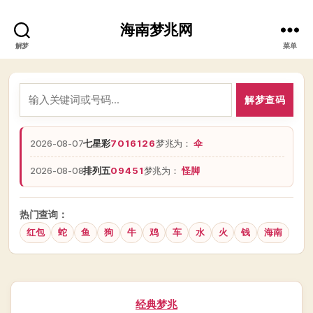
海南梦兆网
解梦
菜单
解梦查码
2026-08-07
七星彩
7016126
梦兆为：
伞
2026-08-08
排列五
09451
梦兆为：
怪脚
热门查询：
红包
蛇
鱼
狗
牛
鸡
车
水
火
钱
海南
分
经典梦兆