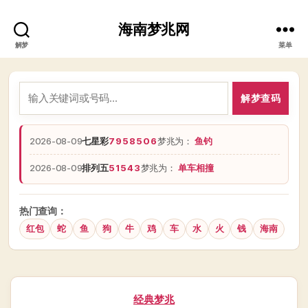
海南梦兆网
解梦
菜单
解梦查码
2026-08-09
七星彩
7958506
梦兆为：
鱼钓
2026-08-09
排列五
51543
梦兆为：
单车相撞
热门查询：
红包
蛇
鱼
狗
牛
鸡
车
水
火
钱
海南
分
经典梦兆