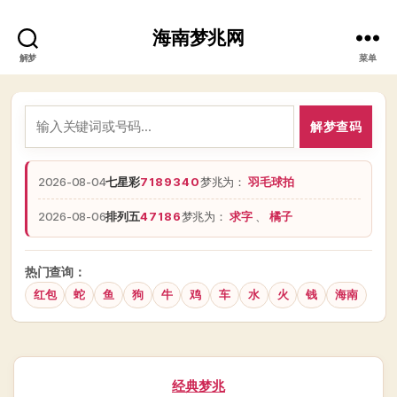
海南梦兆网
解梦
菜单
解梦查码
2026-08-04
七星彩
7189340
梦兆为：
羽毛球拍
2026-08-06
排列五
47186
梦兆为：
求字
、
橘子
热门查询：
红包
蛇
鱼
狗
牛
鸡
车
水
火
钱
海南
分
经典梦兆