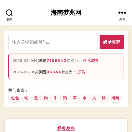
海南梦兆网
解梦
菜单
解梦查码
2026-08-04
七星彩
7189340
梦兆为：
羽毛球拍
2026-08-05
排列五
86644
梦兆为：
打鸟
热门查询：
红包
蛇
鱼
狗
牛
鸡
车
水
火
钱
海南
分
经典梦兆