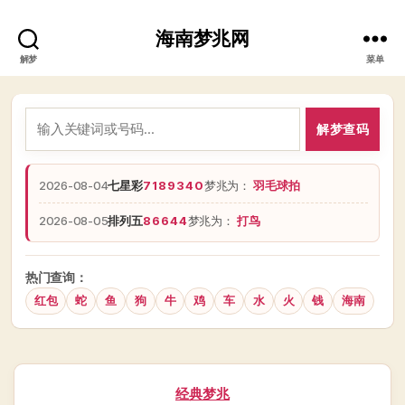
海南梦兆网
解梦
菜单
解梦查码
2026-08-04
七星彩
7189340
梦兆为：
羽毛球拍
2026-08-05
排列五
86644
梦兆为：
打鸟
热门查询：
红包
蛇
鱼
狗
牛
鸡
车
水
火
钱
海南
分
经典梦兆