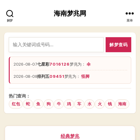
海南梦兆网
解梦
菜单
解梦查码
2026-08-07
七星彩
7016126
梦兆为：
伞
2026-08-08
排列五
09451
梦兆为：
怪脚
热门查询：
红包
蛇
鱼
狗
牛
鸡
车
水
火
钱
海南
分
经典梦兆