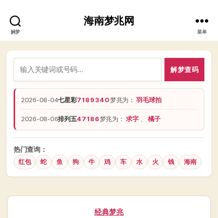
海南梦兆网
解梦
菜单
解梦查码
2026-08-04
七星彩
7189340
梦兆为：
羽毛球拍
2026-08-06
排列五
47186
梦兆为：
求字
、
橘子
热门查询：
红包
蛇
鱼
狗
牛
鸡
车
水
火
钱
海南
分
经典梦兆