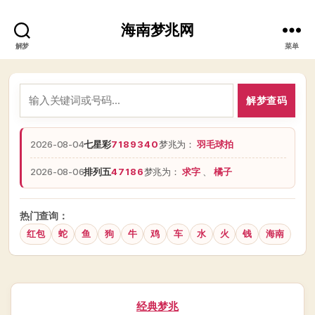
海南梦兆网
解梦
菜单
解梦查码
2026-08-04
七星彩
7189340
梦兆为：
羽毛球拍
2026-08-06
排列五
47186
梦兆为：
求字
、
橘子
热门查询：
红包
蛇
鱼
狗
牛
鸡
车
水
火
钱
海南
分
经典梦兆