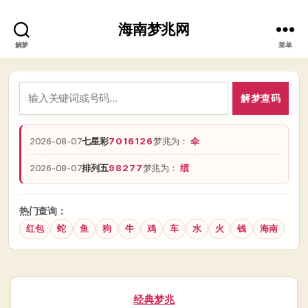
海南梦兆网
解梦
菜单
解梦查码
2026-08-07
七星彩
7016126
梦兆为：
伞
2026-08-07
排列五
98277
梦兆为：
绩
热门查询：
红包
蛇
鱼
狗
牛
鸡
车
水
火
钱
海南
分
经典梦兆