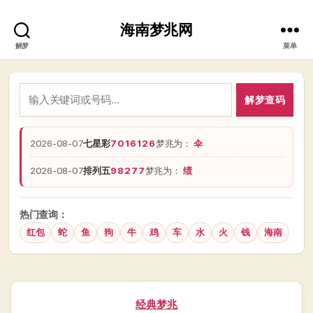
海南梦兆网
解梦
菜单
解梦查码
2026-08-07
七星彩
7016126
梦兆为：
伞
2026-08-07
排列五
98277
梦兆为：
绩
热门查询：
红包
蛇
鱼
狗
牛
鸡
车
水
火
钱
海南
分
经典梦兆