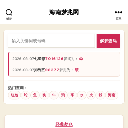
海南梦兆网
解梦
菜单
解梦查码
2026-08-07
七星彩
7016126
梦兆为：
伞
2026-08-07
排列五
98277
梦兆为：
绩
热门查询：
红包
蛇
鱼
狗
牛
鸡
车
水
火
钱
海南
分
经典梦兆