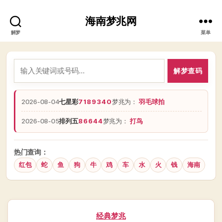
海南梦兆网
解梦
菜单
解梦查码
2026-08-04
七星彩
7189340
梦兆为：
羽毛球拍
2026-08-05
排列五
86644
梦兆为：
打鸟
热门查询：
红包
蛇
鱼
狗
牛
鸡
车
水
火
钱
海南
分
经典梦兆