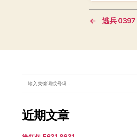
←
逃兵 0397 
搜
索：
近期文章
给红包 5631 8631