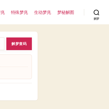
梦兆
特殊梦兆
生动梦兆
梦秘解图
解梦
解梦查码