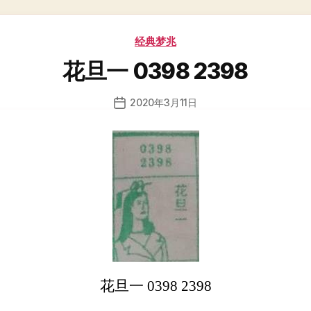
分
经典梦兆
类
花旦一 0398 2398
2020年3月11日
发
布
日
期
花旦一 0398 2398