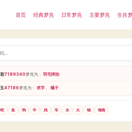
首页
经典梦兆
日常梦兆
主要梦兆
生肖
星彩
7189340
梦兆为：
羽毛球拍
五
47186
梦兆为：
求字
、
橘子
蛇
鱼
狗
牛
鸡
车
水
火
钱
海南