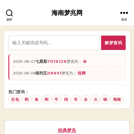
海南梦兆网
解梦
菜单
解梦查码
2026-08-07
七星彩
7016126
梦兆为：
伞
2026-08-08
排列五
09451
梦兆为：
怪脚
热门查询：
红包
蛇
鱼
狗
牛
鸡
车
水
火
钱
海南
分
经典梦兆