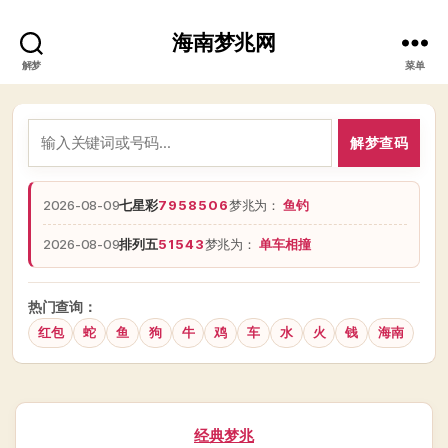
海南梦兆网
解梦
菜单
解梦查码
2026-08-09
七星彩
7958506
梦兆为：
鱼钓
2026-08-09
排列五
51543
梦兆为：
单车相撞
热门查询：
红包
蛇
鱼
狗
牛
鸡
车
水
火
钱
海南
分
经典梦兆