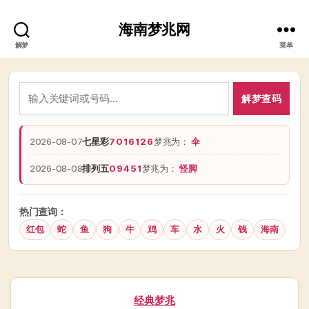
海南梦兆网
解梦
菜单
解梦查码
2026-08-07
七星彩
7016126
梦兆为：
伞
2026-08-08
排列五
09451
梦兆为：
怪脚
热门查询：
红包
蛇
鱼
狗
牛
鸡
车
水
火
钱
海南
分
经典梦兆