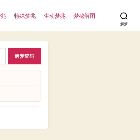
梦兆
特殊梦兆
生动梦兆
梦秘解图
解梦
解梦查码