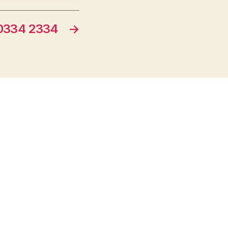
34 2334
→