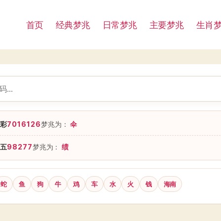
首页
经典梦兆
日常梦兆
主要梦兆
生肖
彩
7016126
梦兆为：
伞
五
98277
梦兆为：
绩
蛇
鱼
狗
牛
鸡
车
水
火
钱
海南