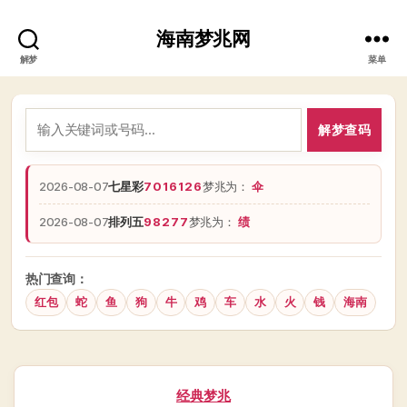
海南梦兆网
解梦
菜单
解梦查码
2026-08-07
七星彩
7016126
梦兆为：
伞
2026-08-07
排列五
98277
梦兆为：
绩
热门查询：
红包
蛇
鱼
狗
牛
鸡
车
水
火
钱
海南
分
经典梦兆