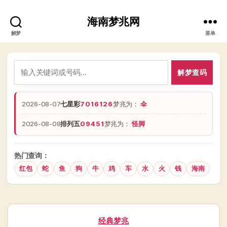
海南梦兆网
解梦
菜单
解梦查码
2026-08-07
七星彩
7016126
梦兆为：
伞
2026-08-08
排列五
09451
梦兆为：
怪脚
热门查询：
红包
蛇
鱼
狗
牛
鸡
车
水
火
钱
海南
分
经典梦兆