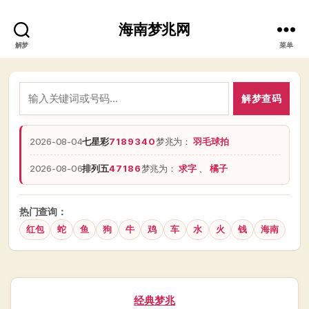
海南梦兆网
解梦
菜单
解梦查码
2026-08-04
七星彩
7189340
梦兆为：
羽毛球拍
2026-08-06
排列五
47186
梦兆为：
求字
、
橘子
热门查询：
红包
蛇
鱼
狗
牛
鸡
车
水
火
钱
海南
分
经典梦兆