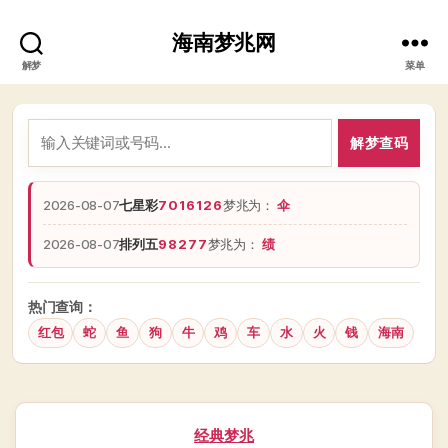
海南梦兆网
解梦
菜单
解梦查码
2026-08-07
七星彩
7016126
梦兆为：
伞
2026-08-07
排列五
98277
梦兆为：
绩
热门查询：
红包
蛇
鱼
狗
牛
鸡
车
水
火
钱
海南
分
经典梦兆