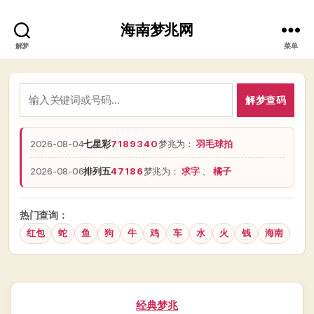
海南梦兆网
解梦
菜单
解梦查码
2026-08-04
七星彩
7189340
梦兆为：
羽毛球拍
2026-08-06
排列五
47186
梦兆为：
求字
、
橘子
热门查询：
红包
蛇
鱼
狗
牛
鸡
车
水
火
钱
海南
分
经典梦兆