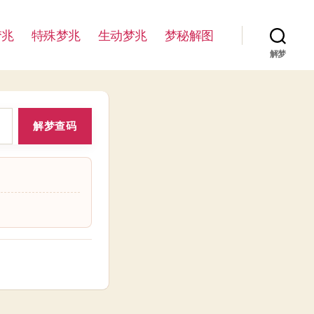
梦兆
特殊梦兆
生动梦兆
梦秘解图
解梦
解梦查码