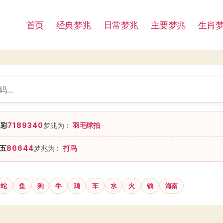
首页
经典梦兆
日常梦兆
主要梦兆
生肖
星彩
7189340
梦兆为：
羽毛球拍
五
86644
梦兆为：
打鸟
蛇
鱼
狗
牛
鸡
车
水
火
钱
海南