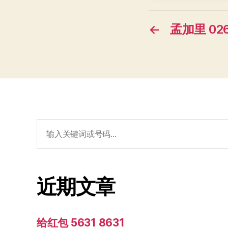
←
孟加里 026
搜
索：
近期文章
给红包 5631 8631