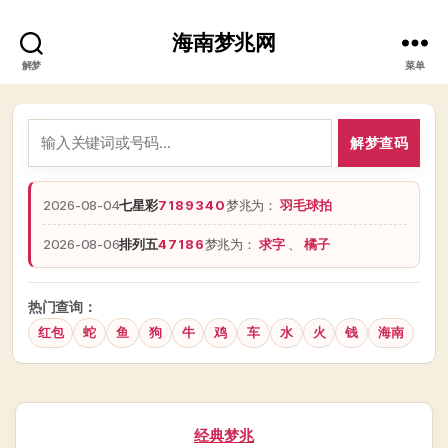
海南梦兆网
解梦
菜单
解梦查码
2026-08-04
七星彩
7189340
梦兆为：
羽毛球拍
2026-08-06
排列五
47186
梦兆为：
求字
、
橘子
热门查询：
红包
蛇
鱼
狗
牛
鸡
车
水
火
钱
海南
分
经典梦兆